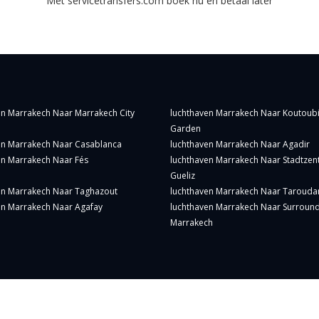
Met servicetransfers.com boek nu en betaal later
en Marrakech Naar Marrakech City
luchthaven Marrakech Naar Koutoub
Garden
en Marrakech Naar Casablanca
luchthaven Marrakech Naar Agadir
en Marrakech Naar Fés
luchthaven Marrakech Naar Stadtze
Gueliz
en Marrakech Naar Taghazout
luchthaven Marrakech Naar Tarouda
en Marrakech Naar Agafay
luchthaven Marrakech Naar Surroun
Marrakech