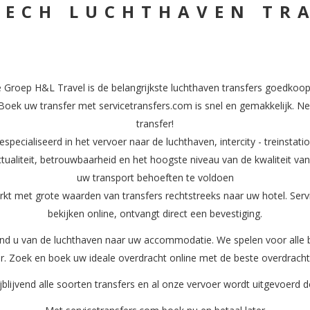
ECH LUCHTHAVEN TR
de Groep
H&L Travel
is de belangrijkste luchthaven transfers goedkoo
k uw transfer met servicetransfers.com is snel en gemakkelijk. Nee
transfer!
pecialiseerd in het vervoer naar de luchthaven, intercity - treinstati
tualiteit, betrouwbaarheid en het hoogste niveau van de kwaliteit va
uw transport behoeften te voldoen
t met grote waarden van transfers rechtstreeks naar uw hotel. Servi
bekijken online, ontvangt direct een bevestiging.
end u van de luchthaven naar uw accommodatie. We spelen voor alle 
. Zoek en boek uw ideale overdracht online met de beste overdracht
jblijvend alle soorten transfers en al onze vervoer wordt uitgevoerd 