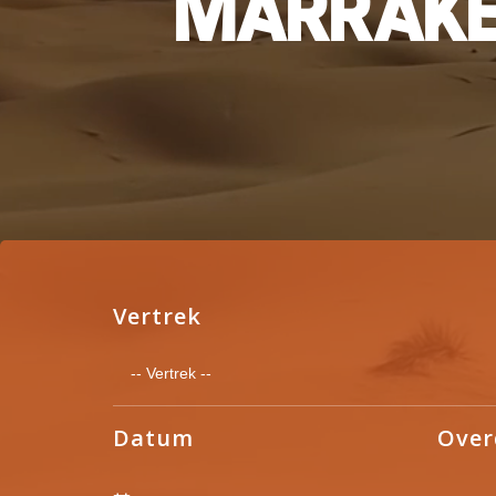
M
A
R
R
A
K
Vertrek
Datum
Over