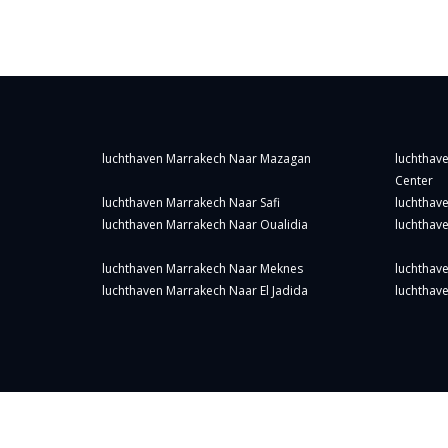
luchthaven Marrakech Naar Mazagan
luchthav
Center
luchthaven Marrakech Naar Safi
luchthav
luchthaven Marrakech Naar Oualidia
luchthav
luchthaven Marrakech Naar Meknes
luchthav
luchthaven Marrakech Naar El Jadida
luchthav