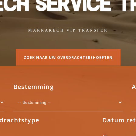
E
C
H
S
E
R
V
I
C
E
T
MARRAKECH VIP TRANSFER
ZOEK NAAR UW OVERDRACHTSBEHOEFTEN
Bestemming
A
drachtstype
Datum ret