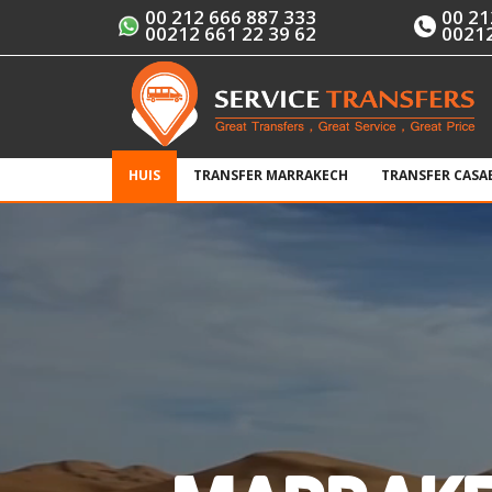
00 212 666 887 333
00 21
00212 661 22 39 62
00212
HUIS
TRANSFER MARRAKECH
TRANSFER CASA