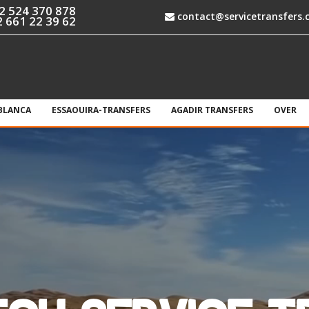
2 524 370 878
contact@servicetransfers
 661 22 39 62
BLANCA
ESSAOUIRA-TRANSFERS
AGADIR TRANSFERS
OVER