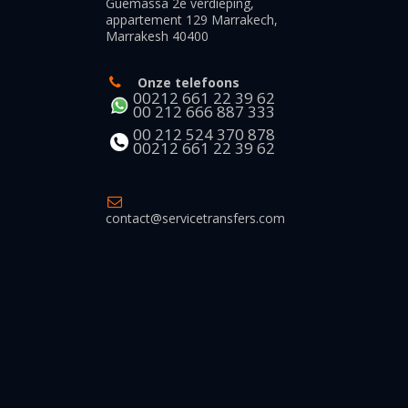
Guemassa 2e verdieping,
appartement 129 Marrakech,
Marrakesh 40400
Onze telefoons
00212 661 22 39 62
00 212 666 887 333
00 212 524 370 878
00212 661 22 39 62
contact@servicetransfers.com