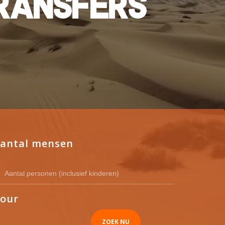
R
A
N
S
F
E
R
S
antal mensen
our
ZOEK NU